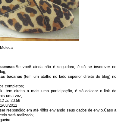
leca
bacanas
.Se você ainda não é seguidora, é só se inscrever no
log;
sas bacanas
(tem um atalho no lado superior direito do blog)
no
os completos;
ok, tem direito a mais uma participação, é só colocar o link da
mais uma vez;
012 às 23:59
21/03/2012
 ser respondido em até 48hs enviando seus dados de envio.Caso a
eio será realizado;
gueira