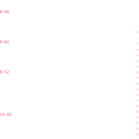
0:00
#
+
0:42
2
a
A
a
a
a
0:52
ar
a
a
b
b
B
B
13:42
b
B
b
b