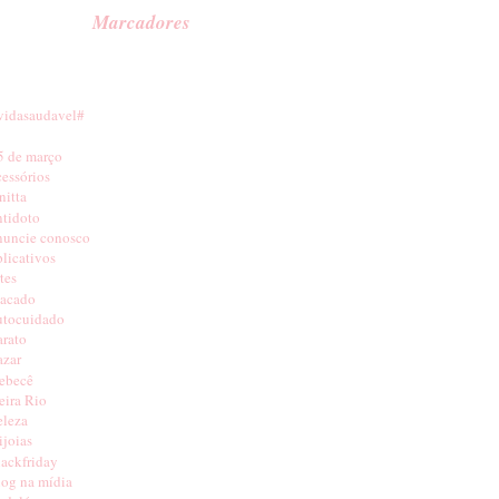
Marcadores
vidasaudavel#
5 de março
cessórios
nitta
ntidoto
nuncie conosco
plicativos
tes
tacado
utocuidado
arato
azar
ebecê
eira Rio
eleza
ijoias
lackfriday
log na mídia