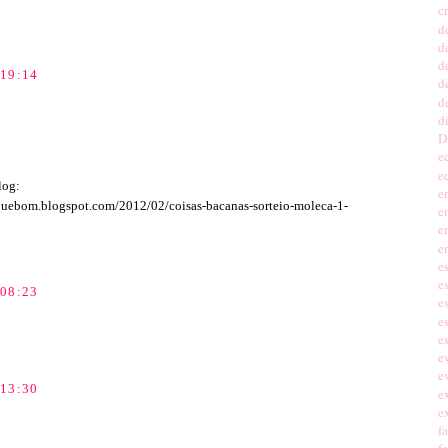
c
d
d
d
19:14
de
d
d
D
e
e
log:
e
quebom.blogspot.com/2012/02/coisas-bacanas-sorteio-moleca-1-
e
e
e
e
e
08:23
e
e
e
e
e
13:30
e
e
f