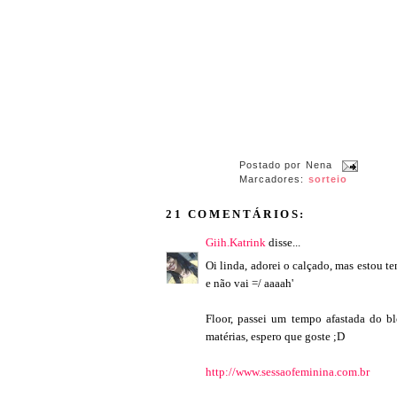
Postado por
Nena
Marcadores:
sorteio
21 COMENTÁRIOS:
Giih.Katrink
disse...
Oi linda, adorei o calçado, mas estou te
e não vai =/ aaaah'
Floor, passei um tempo afastada do blo
matérias, espero que goste ;D
http://www.sessaofeminina.com.br