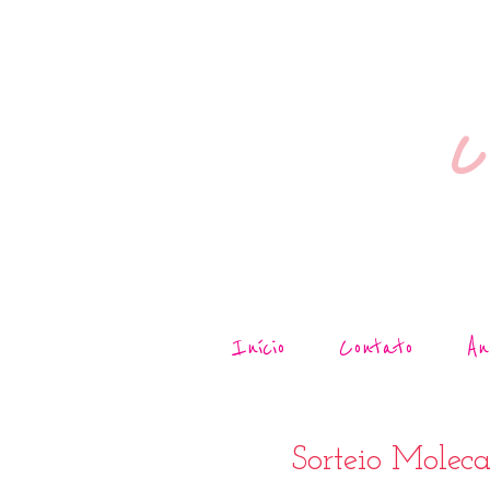
C
Início
Contato
An
Sorteio Moleca
08
fev