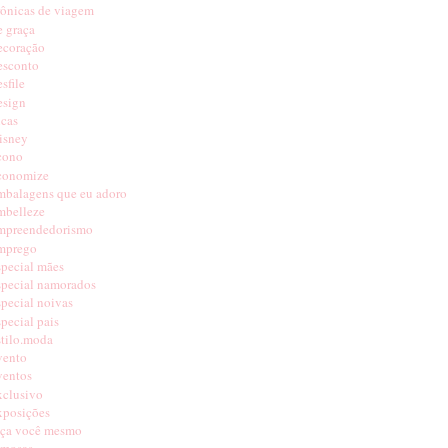
rônicas de viagem
e graça
ecoração
esconto
sfile
esign
icas
isney
cono
conomize
mbalagens que eu adoro
mbelleze
mpreendedorismo
mprego
special mães
special namorados
special noivas
special pais
stilo.moda
vento
ventos
xclusivo
xposições
aça você mesmo